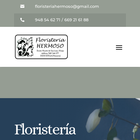
floristeriahermoso@gmail.com

948 54 62 71 / 669 21 61 88

Floristería