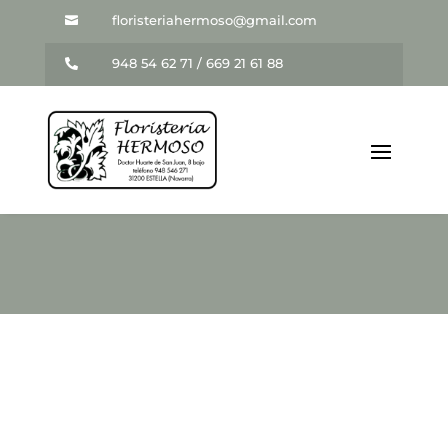
floristeriahermoso@gmail.com

948 54 62 71 / 669 21 61 88
